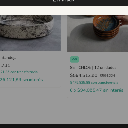
 Bandeja
-
5
%
.731
SET CHLOE | 12 unidades
221,35
con
transferencia
$564.512,80
$594.224
26.121,83
sin interés
$479.835,88
con
transferencia
6
x
$94.085,47
sin interés