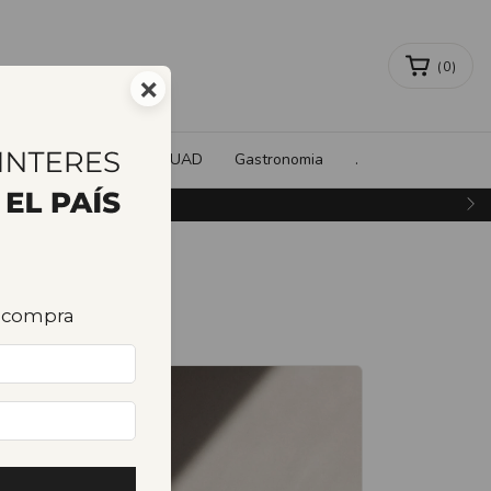
(
0
)
×
orativos
#BARROSQUAD
Gastronomia
.
 cuotas sin interés
a compra