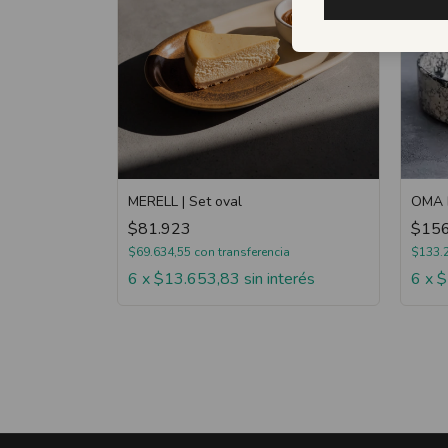
MERELL | Set oval
OMA I
$81.923
$156
$69.634,55
con
transferencia
$133.
6
x
$13.653,83
sin interés
6
x
$