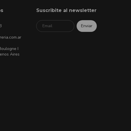
os
Suscribite al newsletter
3
reria.com.ar
Boulogne I
enos Aires