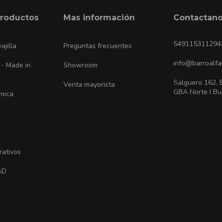
productos
Mas información
Contactan
549115311294
ajilla
Preguntas frecuentes
info@barroalfa
 - Made in
Showroom
Salguero 162, 
Venta mayorista
GBA Norte I Bu
ámica
rativos
AD