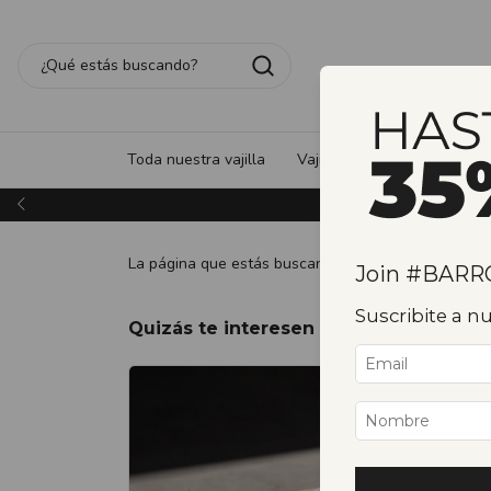
Toda nuestra vajilla
Vajilla de gres - Made in Po
La página que estás buscando no existe.
Join #BAR
Suscribite a 
Quizás te interesen los siguientes pr