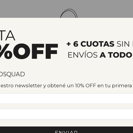
rtugal
Vajilla de cerámica
Sets
Gift cards
Regalos corp
3 y 6
ROSQUAD
nuestro newsletter y obtené un 10% OFF en tu primer
oductos.
ENVIAR