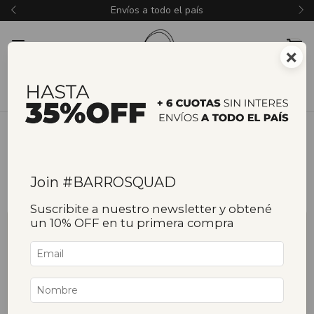
Envíos a todo el país
×
Inicio
/
Colecciones de gres
/
Bardo
Bardo
Join #BARROSQUAD
Filtrar
Ordenar
Suscribite a nuestro newsletter y obtené
un 10% OFF en tu primera compra