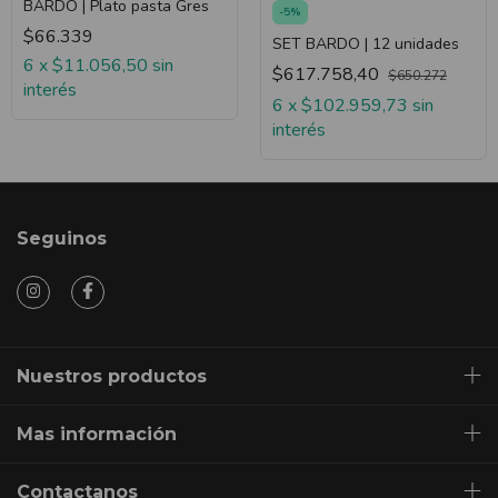
BARDO | Plato pasta Gres
-
5
%
$66.339
SET BARDO | 12 unidades
6
x
$11.056,50
sin
$617.758,40
$650.272
interés
6
x
$102.959,73
sin
interés
Seguinos
Nuestros productos
Mas información
Contactanos