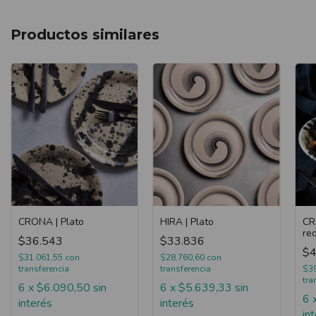
Productos similares
CR
CRONA | Plato
HIRA | Plato
re
$36.543
$33.836
$4
$31.061,55
con
$28.760,60
con
$3
transferencia
transferencia
tra
6
x
$6.090,50
sin
6
x
$5.639,33
sin
6
interés
interés
in