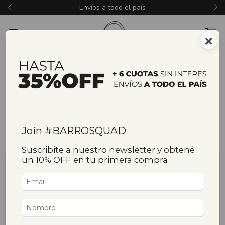
Envíos a todo el país
×
Inicio
/
Gift cards
Gift cards
Join #BARROSQUAD
Filtrar
Ordenar
Suscribite a nuestro newsletter y obtené
un 10% OFF en tu primera compra