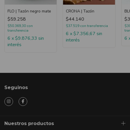
FLO | Tazón negro mate
CRONA | Tazón
BL
$59.258
$44.140
$3
$50.369,30
con
$37.519
con
transferencia
$3
transferencia
tra
6
x
$7.356,67
sin
6
x
$9.876,33
sin
6
interés
interés
Seguinos
Nuestros productos