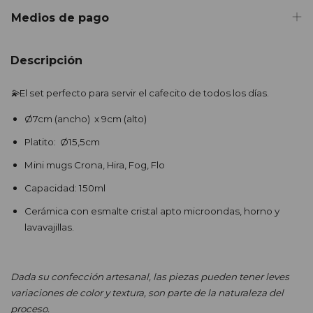
Medios de pago
Descripción
💫
El set perfecto para servir el cafecito de todos los días.
Ø7cm (ancho) x 9cm (alto)
Platito: Ø15,5cm
Mini mugs Crona, Hira, Fog, Flo
Capacidad: 150ml
Cerámica con esmalte cristal apto microondas, horno y
lavavajillas.
Dada su confección artesanal, las piezas pueden tener leves
variaciones de color y textura, son parte de la naturaleza del
proceso.