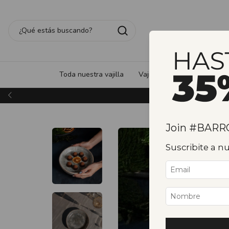
Toda nuestra vajilla
Vajilla de gres - Made in Po
Join #BAR
Suscribite a 