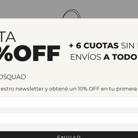
rtugal
Vajilla de cerámica
Sets
Gift cards
Regalos corp
3 y 6 cuotas sin interés
ROSQUAD
nuestro newsletter y obtené un 10% OFF en tu primer
Inic
MA
$
6
$4
Pre
ENVIAR