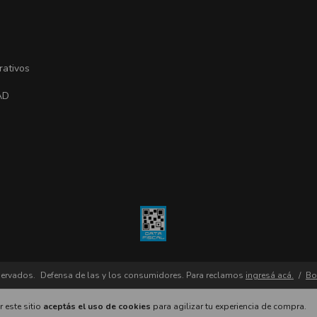
rativos
AD
servados.
Defensa de las y los consumidores. Para reclamos
ingresá acá.
/
Bo
 este sitio
aceptás el uso de cookies
para agilizar tu experiencia de compra.