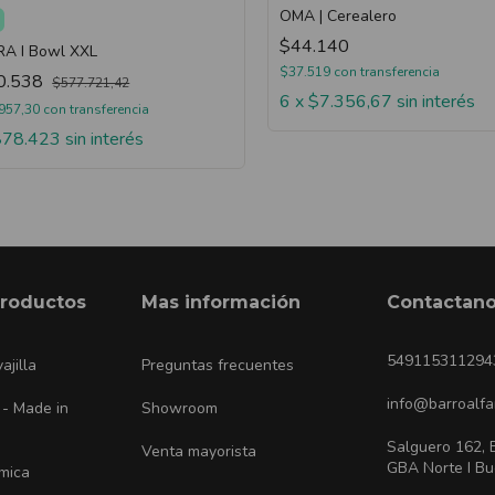
OMA | Cerealero
$44.140
A I Bowl XXL
$37.519
con
transferencia
0.538
$577.721,42
6
x
$7.356,67
sin interés
957,30
con
transferencia
$78.423
sin interés
productos
Mas información
Contactan
549115311294
ajilla
Preguntas frecuentes
info@barroalfa
 - Made in
Showroom
Salguero 162, 
Venta mayorista
GBA Norte I Bu
ámica