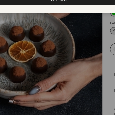
Co
Cat
P