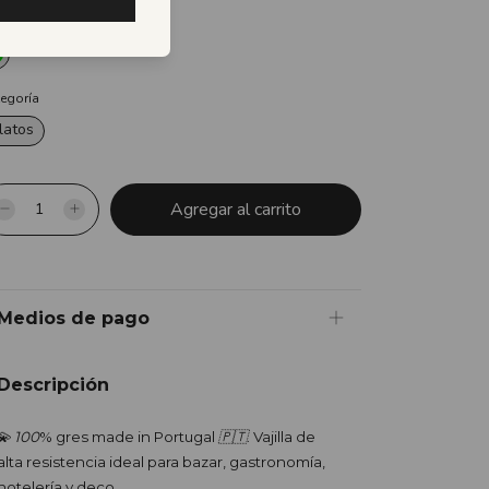
lor
egoría
latos
Medios de pago
Descripción
💫
100
% gres made in Portugal
🇵🇹
. Vajilla de
alta resistencia ideal para bazar, gastronomía,
hotelería y deco.