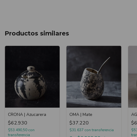
Productos similares
CRONA | Azucarera
OMA | Mate
AG
$62.930
$37.220
$6
$53.490,50
con
$31.637
con
transferencia
$5
transferencia
tra