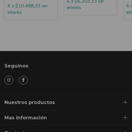
6
x
$6.203,33
sin
6
x
$10.488,33
sin
6
interés
interés
in
Seguinos
Nuestros productos
Mas información