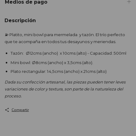
Medios de pago
Descripción
💫
Platito, mini bowl para mermelada y tazón. El trío perfecto
que te acompaña en todos tus desayunos y meriendas.
Tazón:
Ø12cms (ancho) x 10cms (alto) - Capacidad: 500ml
Mini bowl: Ø8cms (ancho) x 3,5cms (alto).
Plato rectangular: 14,5cms (ancho) x 21cms (alto)
Dada su confección artesanal, las piezas pueden tener leves
variaciones de color y textura, son parte de la naturaleza del
proceso.
Compartir