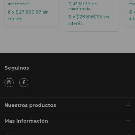
transferencia
$147.381,50
con
tra
transferencia
6
x
$17.660,67
sin
6
6
x
$28.898,33
sin
interés
in
interés
Seguinos
Nuestros productos
Mas información