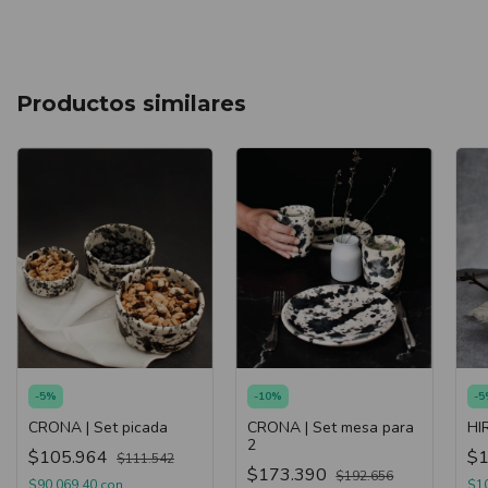
Productos similares
-
5
%
-
10
%
-
5
CRONA | Set picada
CRONA | Set mesa para
HI
2
$105.964
$1
$111.542
$173.390
$192.656
$90.069,40
con
$1