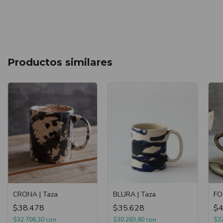
Productos similares
CRONA | Taza
BLURA | Taza
FO
$38.478
$35.628
$4
$32.706,30
con
$30.283,80
con
$3