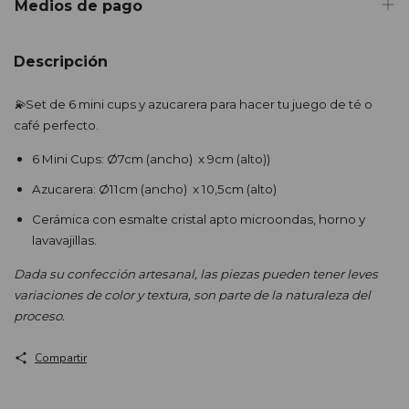
Medios de pago
Descripción
💫
Set de 6 mini cups y azucarera para hacer tu juego de té o
café perfecto.
6 Mini Cups: Ø7cm (ancho) x 9cm (alto))
Azucarera: Ø11cm (ancho) x 10,5cm (alto)
Cerámica con esmalte cristal apto microondas, horno y
lavavajillas.
Dada su confección artesanal, las piezas pueden tener leves
variaciones de color y textura, son parte de la naturaleza del
proceso.
Compartir