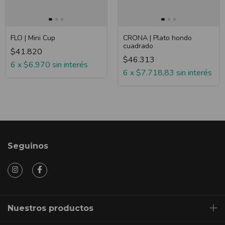
CRONA | Plato hondo
FLO | Mini Cup
cuadrado
$41.820
$46.313
6
x
$6.970
sin interés
6
x
$7.718,83
sin interés
Seguinos
Nuestros productos