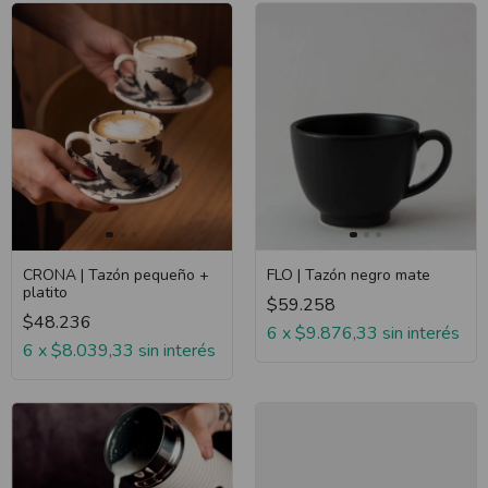
CRONA | Tazón pequeño +
FLO | Tazón negro mate
platito
$59.258
$48.236
6
x
$9.876,33
sin interés
6
x
$8.039,33
sin interés