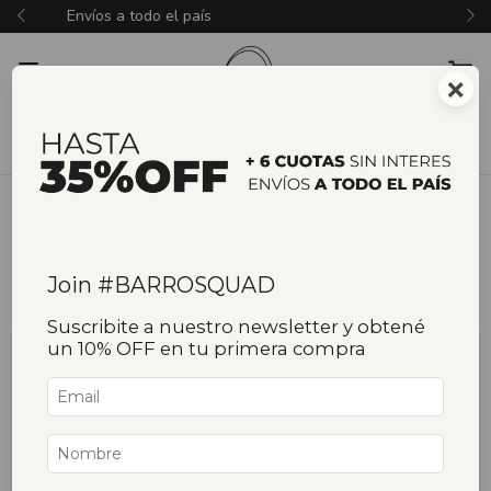
3 y 6 cuotas sin interés
×
Inicio
/
Colecciones de cerámica
Colecciones de cerámica
Join #BARROSQUAD
Filtrar
Ordenar
Suscribite a nuestro newsletter y obtené
un 10% OFF en tu primera compra