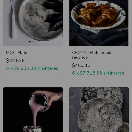
CRONA | Plato hondo
FOG | Plato
redondo
$33.836
$46.313
6
x
$5.639,33
sin interés
6
x
$7.718,83
sin interés