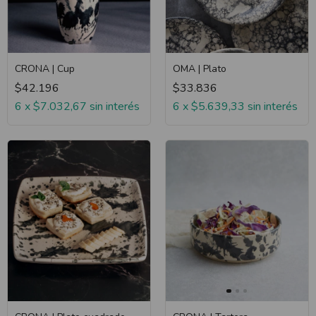
CRONA | Cup
OMA | Plato
$42.196
$33.836
6
x
$7.032,67
sin interés
6
x
$5.639,33
sin interés