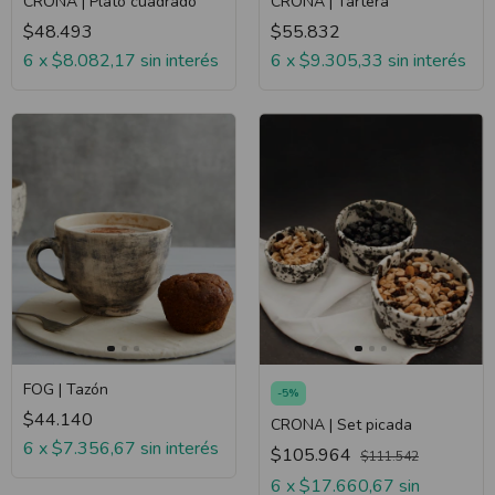
CRONA | Plato cuadrado
CRONA | Tartera
$48.493
$55.832
6
x
$8.082,17
sin interés
6
x
$9.305,33
sin interés
FOG | Tazón
-
5
%
$44.140
CRONA | Set picada
6
x
$7.356,67
sin interés
$105.964
$111.542
6
x
$17.660,67
sin