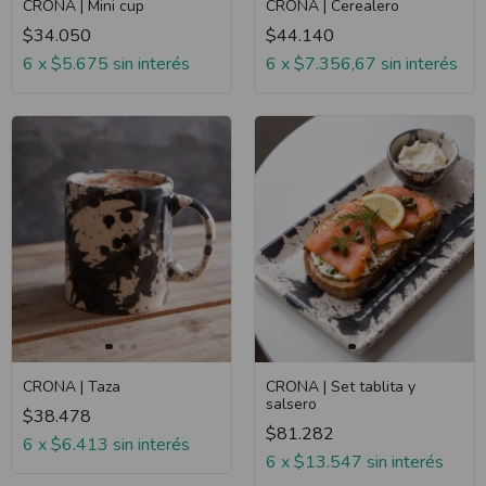
CRONA | Mini cup
CRONA | Cerealero
$34.050
$44.140
6
x
$5.675
sin interés
6
x
$7.356,67
sin interés
CRONA | Taza
CRONA | Set tablita y
salsero
$38.478
$81.282
6
x
$6.413
sin interés
6
x
$13.547
sin interés