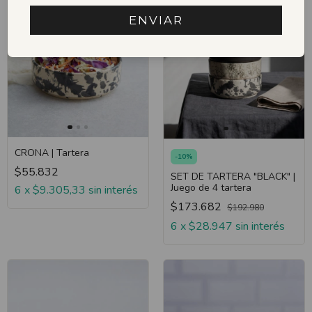
ENVIAR
CRONA | Tartera
-
10
%
$55.832
SET DE TARTERA "BLACK" |
Juego de 4 tartera
6
x
$9.305,33
sin interés
$173.682
$192.980
6
x
$28.947
sin interés