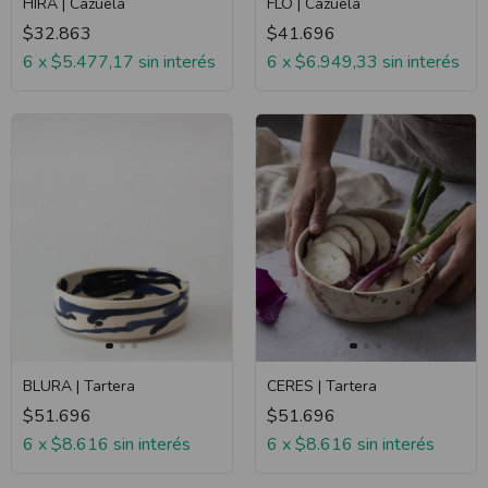
HIRA | Cazuela
FLO | Cazuela
$32.863
$41.696
6
x
$5.477,17
sin interés
6
x
$6.949,33
sin interés
BLURA | Tartera
CERES | Tartera
$51.696
$51.696
6
x
$8.616
sin interés
6
x
$8.616
sin interés