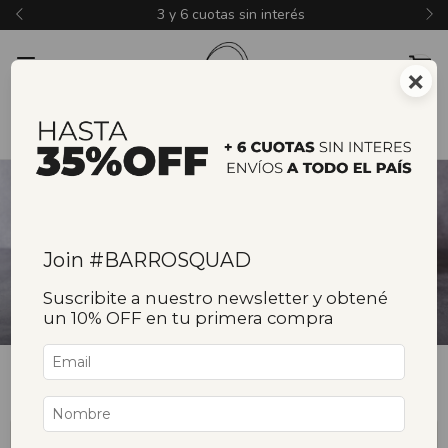
3 y 6 cuotas sin interés
×
Join #BARROSQUAD
Inicio
/
Cazuelas y Tarteras
Suscribite a nuestro newsletter y obtené
Cazuelas y Tarteras
un 10% OFF en tu primera compra
Filtrar
Ordenar