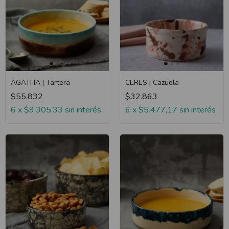
AGATHA | Tartera
CERES | Cazuela
$55.832
$32.863
6
x
$9.305,33
sin interés
6
x
$5.477,17
sin interés