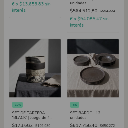
unidades
6
x
$13.653,83
sin
interés
$564.512,80
$594.224
6
x
$94.085,47
sin
interés
-
10
%
-
5
%
SET DE TARTERA
SET BARDO | 12
"BLACK" | Juego de 4
unidades
tartera
$173.682
$617.758,40
$192.980
$650.272