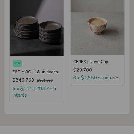
CERES | Nano Cup
-
5
%
$29.700
SET AIRO | 18 unidades
6
x
$4.950
sin interés
$846.769
$891.336
6
x
$141.128,17
sin
interés