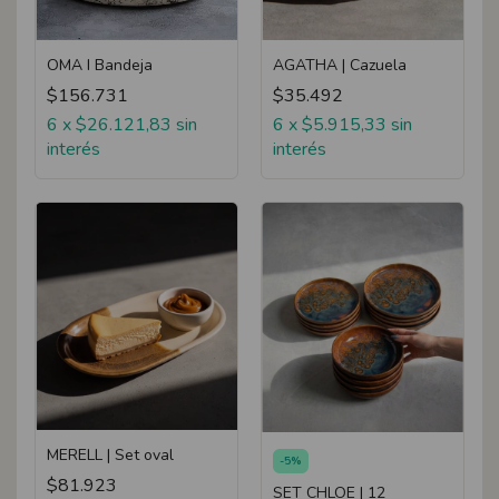
OMA I Bandeja
AGATHA | Cazuela
$156.731
$35.492
6
x
$26.121,83
sin
6
x
$5.915,33
sin
interés
interés
MERELL | Set oval
-
5
%
$81.923
SET CHLOE | 12