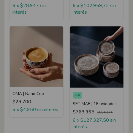
6
x
$28.947
sin
6
x
$102.959,73
sin
interés
interés
OMA | Nano Cup
-
5
%
$29.700
SET MAE | 18 unidades
6
x
$4.950
sin interés
$763.965
$804.174
6
x
$127.327,50
sin
interés