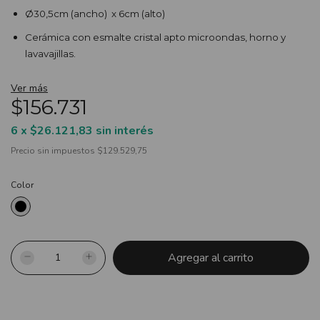
Ø30,5cm (ancho) x 6cm (alto)
Cerámica con esmalte cristal apto microondas, horno y
lavavajillas.
Dada su confección artesanal, las piezas pueden tener leves
Ver más
variaciones de color y textura, son parte de la naturaleza del
$156.731
proceso.
6
x
$26.121,83
sin interés
Precio sin impuestos
$129.529,75
Color