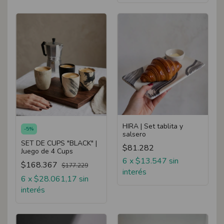
HIRA | Set tablita y
-
5
%
salsero
SET DE CUPS "BLACK" |
$81.282
Juego de 4 Cups
6
x
$13.547
sin
$168.367
$177.229
interés
6
x
$28.061,17
sin
interés